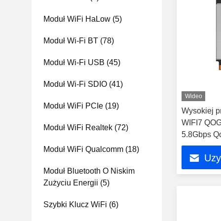
Moduł WiFi HaLow
(5)
Moduł Wi-Fi BT
(78)
Moduł Wi-Fi USB
(45)
Moduł Wi-Fi SDIO
(41)
Wideo
Moduł WiFi PCIe
(19)
Wysokiej p
WIFI7 QO
Moduł WiFi Realtek
(72)
5.8Gbps Q
M.2 PCIe I
Moduł WiFi Qualcomm
(18)
Uzy
Moduł Bluetooth O Niskim
Zużyciu Energii
(5)
Szybki Klucz WiFi
(6)