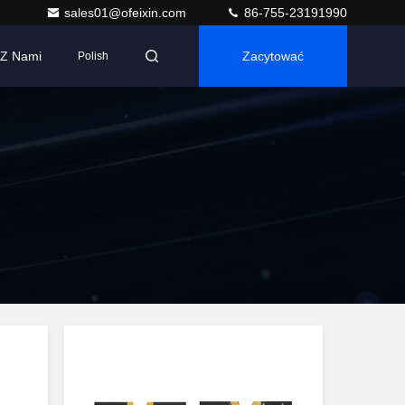
sales01@ofeixin.com
86-755-23191990
 Z Nami
Zacytować
Polish