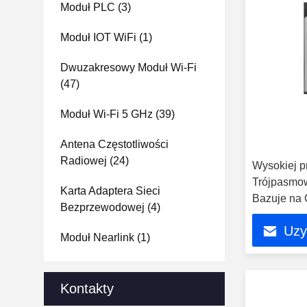
Moduł PLC
(3)
Moduł IOT WiFi
(1)
Dwuzakresowy Moduł Wi-Fi
(47)
Moduł Wi-Fi 5 GHz
(39)
Antena Częstotliwości
Radiowej
(24)
Wysokiej p
Trójpasmo
Karta Adaptera Sieci
Bazuje na
Bezprzewodowej
(4)
QCC2072 1
Uzy
Moduł Nearlink
(1)
Kontakty