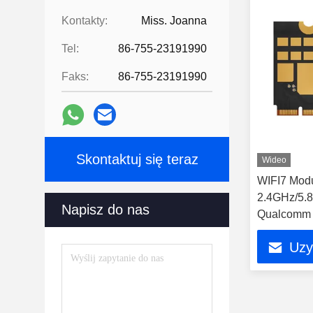
Kontakty:
Miss. Joanna
Tel:
86-755-23191990
Faks:
86-755-23191990
Skontaktuj się teraz
Wideo
WIFI7 Mod
2.4GHz/5.
Napisz do nas
Qualcomm
BT5.4
Uzy