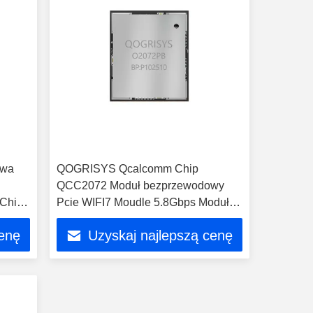
owa
QOGRISYS Qcalcomm Chip
QCC2072 Moduł bezprzewodowy
Chip
Pcie WIFI7 Moudle 5.8Gbps Moduły
WIFI
cenę
Uzyskaj najlepszą cenę