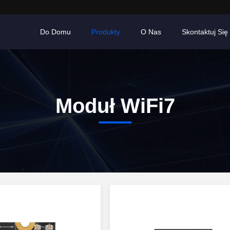
Do Domu
Produkty
O Nas
Skontaktuj Się
Moduł WiFi7