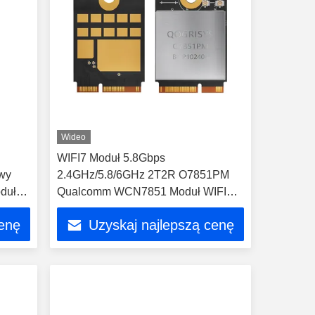
Wideo
WIFI7 Moduł 5.8Gbps
wy
2.4GHz/5.8/6GHz 2T2R O7851PM
duły
Qualcomm WCN7851 Moduł WIFI
BT5.4
cenę
Uzyskaj najlepszą cenę