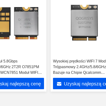
uł 5.8Gbps
Wysokiej prędkości WIFI 7 Mod
8/6GHz 2T2R O7851PM
Trójpasmowy 2.4GHz/5.8/6GH
 WCN7851 Moduł WIFI
Bazuje na Chipie Qcalcomm
QCC2072 1 5.8Gbps moduły wi
skaj najlepszą cenę
Uzyskaj najlepszą 