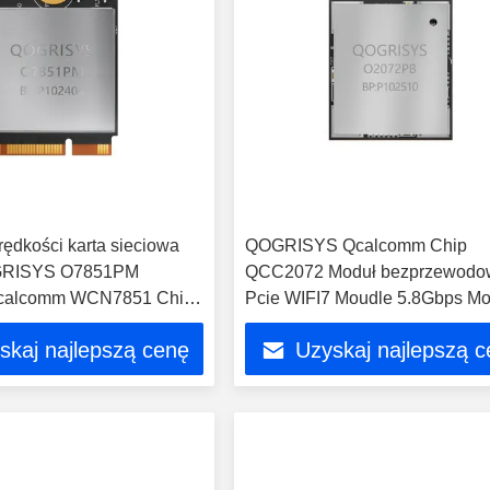
rędkości karta sieciowa
QOGRISYS Qcalcomm Chip
GRISYS O7851PM
QCC2072 Moduł bezprzewodo
calcomm WCN7851 Chip
Pcie WIFI7 Moudle 5.8Gbps Mo
nterfejs WIFI7 Moduł
WIFI
skaj najlepszą cenę
Uzyskaj najlepszą 