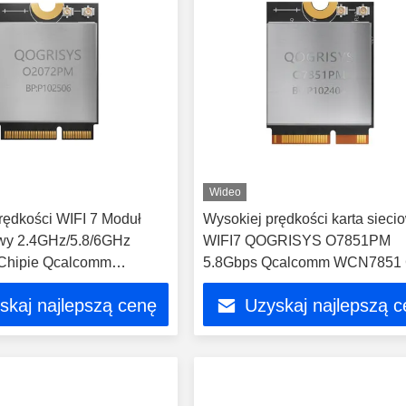
Wideo
rędkości WIFI 7 Moduł
Wysokiej prędkości karta sieci
wy 2.4GHz/5.8/6GHz
WIFI7 QOGRISYS O7851PM
 Chipie Qcalcomm
5.8Gbps Qcalcomm WCN7851 
 5.8Gbps moduły wifi
M.2 PCIe Interfejs WIFI7 Moduł
skaj najlepszą cenę
Uzyskaj najlepszą 