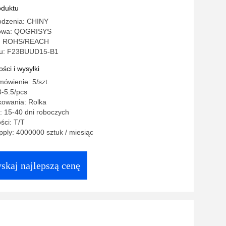
oduktu
odzenia: CHINY
owa: QOGRISYS
o: ROHS/REACH
u: F23BUUD15-B1
ści i wysyłki
ówienie: 5/szt.
-5.5/pcs
kowania: Rolka
: 15-40 dni roboczych
ści: T/T
ply: 4000000 sztuk / miesiąc
skaj najlepszą cenę