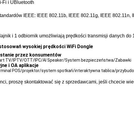
-Fi i UBluetooth
tandardów IEEE: IEEE 802.11b, IEEE 802.11g, IEEE 802.11n, 
dajnik i 1 odbiornik umożliwiają prędkości transmisji danych 
stosowań wysokiej prędkości WiFi Dongle
stanie przez konsumentów
art TV/IPTV/OTT/IPC/AI Speaker/System bezpieczeństwa/Zabawki
ne i OA aplikacje
rminal POS/projektor/system spotkań/interaktywna tablica/przybud
nci, proszę skontaktować się z sprzedawcami, jeśli chcecie wi