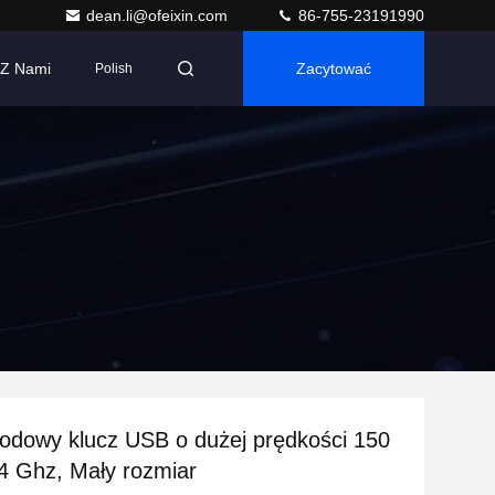
dean.li@ofeixin.com
86-755-23191990
 Z Nami
Zacytować
Polish
odowy klucz USB o dużej prędkości 150
,4 Ghz, Mały rozmiar