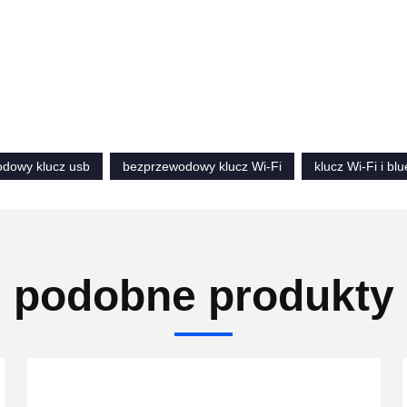
dowy klucz usb
bezprzewodowy klucz Wi-Fi
klucz Wi-Fi i blu
podobne produkty