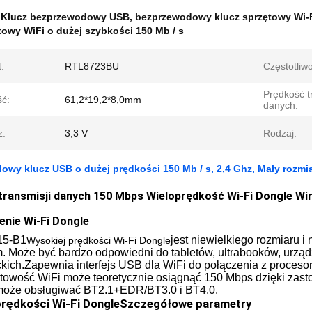
:
Klucz bezprzewodowy USB
,
bezprzewodowy klucz sprzętowy Wi-
towy WiFi o dużej szybkości 150 Mb / s
:
RTL8723BU
Częstotliw
Prędkość t
ść:
61,2*19,2*8,0mm
danych:
z:
3,3 V
Rodzaj:
wy klucz USB o dużej prędkości 150 Mb / s, 2,4 Ghz, Mały rozmi
transmisji danych 150 Mbps Wieloprędkość Wi-Fi Dongle Wi
nie Wi-Fi Dongle
5-B1
jest niewielkiego rozmiaru i
Wysokiej prędkości Wi-Fi Dongle
 Może być bardzo odpowiedni do tabletów, ultrabooków, urząd
ich.Zapewnia interfejs USB dla WiFi do połączenia z procesore
owość WiFi może teoretycznie osiągnąć 150 Mbps dzięki zasto
może obsługiwać BT2.1+EDR/BT3.0 i BT4.0.
prędkości Wi-Fi Dongle
Szczegółowe parametry