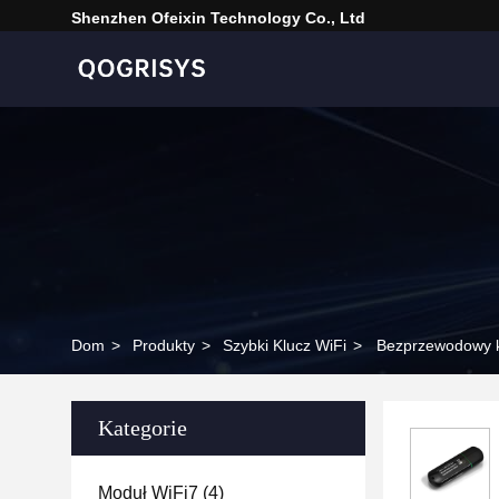
Shenzhen Ofeixin Technology Co., Ltd
Dom
>
Produkty
>
Szybki Klucz WiFi
>
Bezprzewodowy kl
Kategorie
Moduł WiFi7
(4)