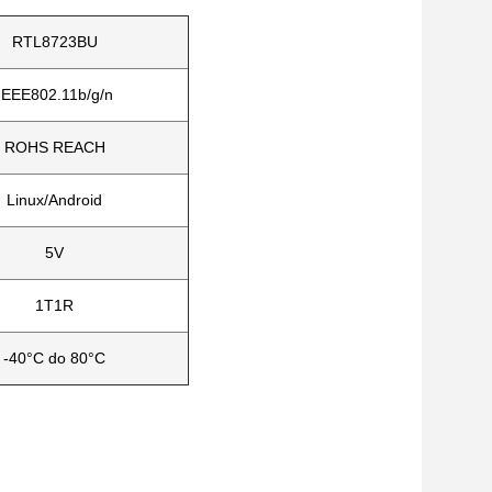
RTL8723BU
IEEE802.11b/g/n
ROHS REACH
Linux/Android
5V
1T1R
-40°C do 80°C