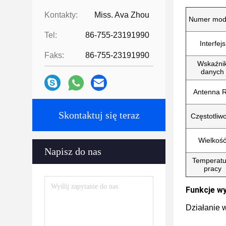
Kontakty:
Miss. Ava Zhou
Numer mod
Tel:
86-755-23191990
Interfejs
Faks:
86-755-23191990
Wskaźni
danych
Antenna 
Skontaktuj się teraz
Częstotliw
Wielkoś
Napisz do nas
Temperatu
pracy
Funkcje wy
Działanie 