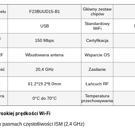
Główny zestaw
elu
F23BUUD15-B1
chipów
Standardowy
USB
WiFi
k
150 Mbps
Certyfikacja
RF
Wbudowana antena
Wsparcie OS
ość
20,4 GHz
Zasilanie
ć
61.2*19.2*8.0mm
Łańcuch RF
ra
Temperatura
0°C do 70°C
przechowywania
sokiej prędkości Wi-Fi
w pasmach częstotliwości ISM (2,4 GHz)