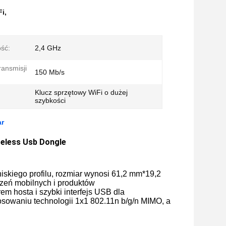
Fi
,
ość:
2,4 GHz
ransmisji
150 Mb/s
Klucz sprzętowy WiFi o dużej
szybkości
ar
reless Usb Dongle
 niskiego profilu, rozmiar wynosi 61,2 mm*19,2
zeń mobilnych i produktów
m hosta i szybki interfejs USB dla
sowaniu technologii 1x1 802.11n b/g/n MIMO, a