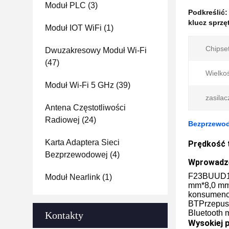
Moduł PLC
(3)
Podkreślić
klucz sprzę
Moduł IOT WiFi
(1)
Chipset
Dwuzakresowy Moduł Wi-Fi
(47)
Wielko
Moduł Wi-Fi 5 GHz
(39)
zasilac
Antena Częstotliwości
Radiowej
(24)
Bezprzewodo
Karta Adaptera Sieci
Prędkość 
Bezprzewodowej
(4)
Wprowadze
F23BUUD1
Moduł Nearlink
(1)
mm*8,0 mm.
konsumenck
BTPrzepust
Bluetooth 
Kontakty
Wysokiej 