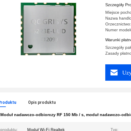
Szczegóły Pr
Miejsce poch
Nazwa handl
Orzecznictw
Numer model
Warunki płatno
Szczegóły pa
Zasady płatno
Uzy
Produktu
Opis produktu
:
Moduł nadawczo-odbiorczy RF 150 Mb / s
,
moduł nadawczo-odbi
produktu:
Moduł Wi-Fi Realtek
Typ: