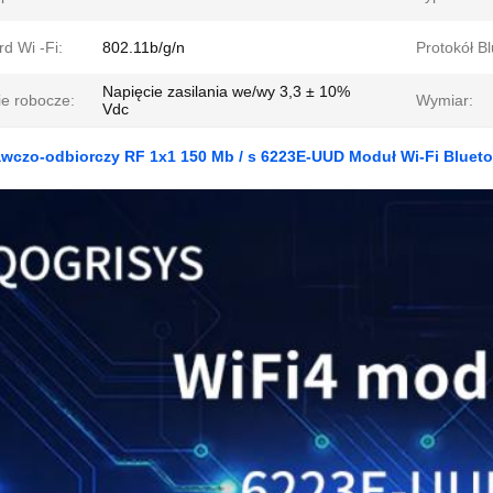
d Wi -Fi:
802.11b/g/n
Protokół Bl
Napięcie zasilania we/wy 3,3 ± 10%
ie robocze:
Wymiar:
Vdc
wczo-odbiorczy RF 1x1 150 Mb / s 6223E-UUD Moduł Wi-Fi Bluet