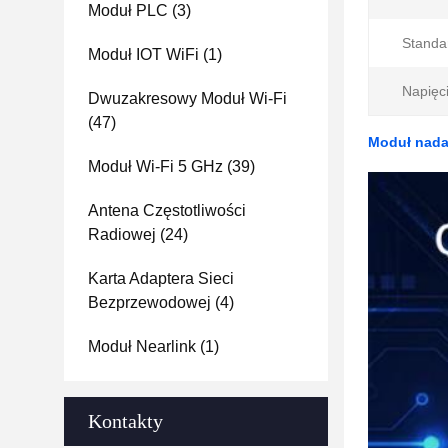
Moduł PLC
(3)
Standar
Moduł IOT WiFi
(1)
Napięc
Dwuzakresowy Moduł Wi-Fi
(47)
Moduł nada
Moduł Wi-Fi 5 GHz
(39)
Antena Częstotliwości
Radiowej
(24)
Karta Adaptera Sieci
Bezprzewodowej
(4)
Moduł Nearlink
(1)
Kontakty