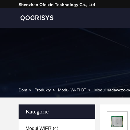
Shenzhen Ofeixin Technology Co., Ltd
Dom
>
Produkty
>
Moduł Wi-Fi BT
>
Moduł nadawczo-od
Kategorie
Moduł WiFi7
(4)