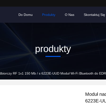
Do Domu
Produkty
O Nas
Skontaktuj Się
produkty
biorczy RF 1x1 150 Mb / s 6223E-UUD Moduł Wi-Fi Bluetooth do EDR
Moduł na
6223E-UU