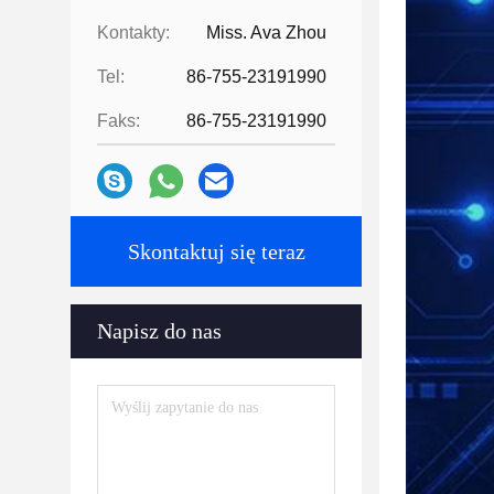
Kontakty:
Miss. Ava Zhou
Tel:
86-755-23191990
Faks:
86-755-23191990
Skontaktuj się teraz
Napisz do nas