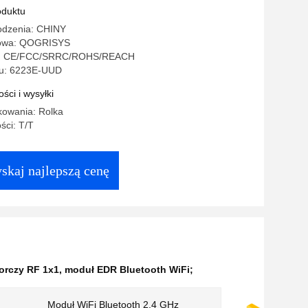
oduktu
odzenia: CHINY
owa: QOGRISYS
o: CE/FCC/SRRC/ROHS/REACH
u: 6223E-UUD
ści i wysyłki
kowania: Rolka
ści: T/T
skaj najlepszą cenę
orczy RF 1x1
,
moduł EDR Bluetooth WiFi;
Moduł WiFi Bluetooth 2,4 GHz