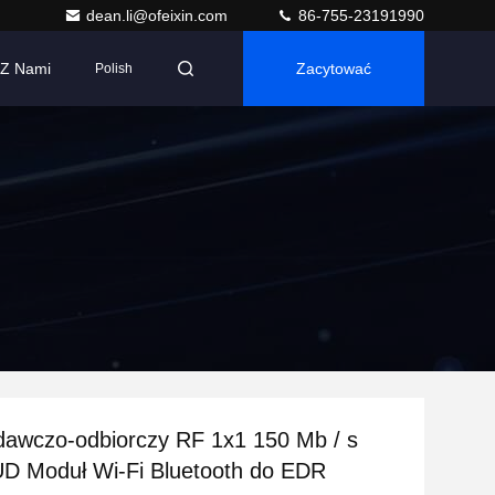
dean.li@ofeixin.com
86-755-23191990
 Z Nami
Zacytować
Polish
dawczo-odbiorczy RF 1x1 150 Mb / s
D Moduł Wi-Fi Bluetooth do EDR