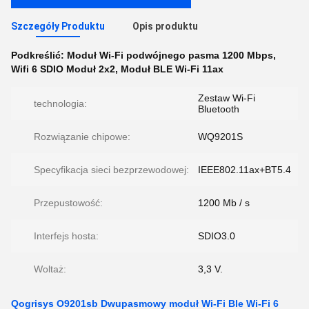
Szczegóły Produktu
Opis produktu
Podkreślić:
Moduł Wi-Fi podwójnego pasma 1200 Mbps
,
Wifi 6 SDIO Moduł 2x2
,
Moduł BLE Wi-Fi 11ax
Zestaw Wi-Fi
technologia:
Bluetooth
Rozwiązanie chipowe:
WQ9201S
Specyfikacja sieci bezprzewodowej:
IEEE802.11ax+BT5.4
Przepustowość:
1200 Mb / s
Interfejs hosta:
SDIO3.0
Woltaż:
3,3 V.
Qogrisys O9201sb Dwupasmowy moduł Wi-Fi Ble Wi-Fi 6