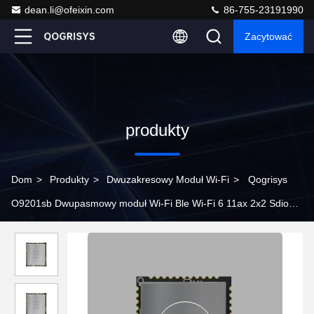
dean.li@ofeixin.com
86-755-23191990
Zacytować
produkty
Dom
>
Produkty
>
Dwuzakresowy Moduł Wi-Fi
>
Qogrisys
O9201sb Dwupasmowy moduł Wi-Fi Ble Wi-Fi 6 11ax 2x2 Sdio
Moduły Wi-Fi 1200mbps