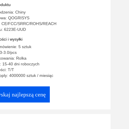
oduktu
odzenia: Chiny
owa: QOGRISYS
o: CE/FCC/SRRC/ROHS/REACH
u: 6223E-UUD
ści i wysyłki
mówienie: 5 sztuk
3-3.0/pcs
kowania: Rolka
: 15-40 dni roboczych
ści: T/T
ply: 4000000 sztuk / miesiąc
skaj najlepszą cenę