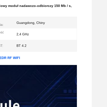
owy moduł nadawczo-odbiorczy 150 Mb / s
,
Guangdong, Chiny
ia:
ość
2,4 GHz
T:
BT 4.2
 EDR RF WIFI