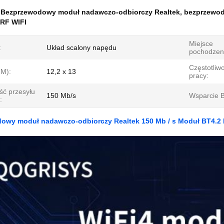
:
Bezprzewodowy moduł nadawczo-odbiorczy Realtek
,
bezprzewod
RF WIFI
Miejsce
:
Układ scalony napędu
pochodzen
Częstotliw
M):
12,2 x 13
pracy:
ść przesyłu
150 Mb/s
Wsparcie B
:
owy moduł nadawczo-odbiorczy Realtek 150 Mb / s Moduł BT4.2