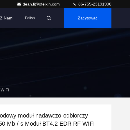
dean.li@ofeixin.com
86-755-23191990
 Z Nami
Zacytować
Polish
 WIFI
odowy moduł nadawczo-odbiorczy
150 Mb / s Moduł BT4.2 EDR RF WIFI