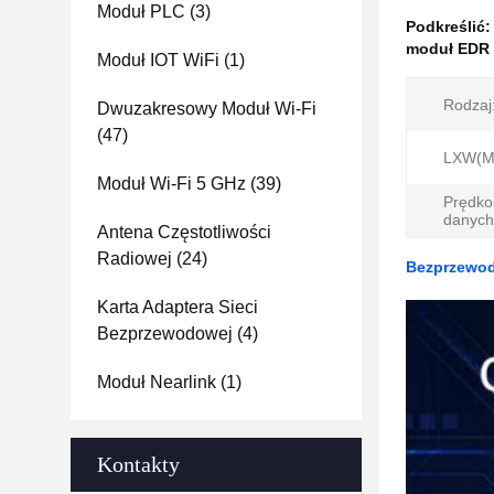
Moduł PLC
(3)
Podkreślić
moduł EDR 
Moduł IOT WiFi
(1)
Rodzaj
Dwuzakresowy Moduł Wi-Fi
(47)
LXW(M
Moduł Wi-Fi 5 GHz
(39)
Prędko
danych
Antena Częstotliwości
Radiowej
(24)
Bezprzewod
Karta Adaptera Sieci
Bezprzewodowej
(4)
Moduł Nearlink
(1)
Kontakty