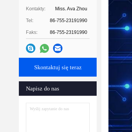
Kontakty:
Miss. Ava Zhou
Tel:
86-755-23191990
Faks:
86-755-23191990
Skontaktuj się teraz
Napisz do nas