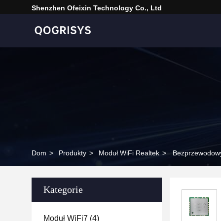
Shenzhen Ofeixin Technology Co., Ltd
Dom
>
Produkty
>
Moduł WiFi Realtek
>
Bezprzewodowy
Kategorie
Moduł WiFi7
(4)