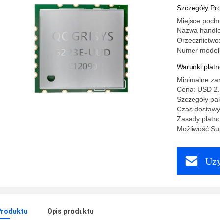
Szczegóły Pr
Miejsce poch
Nazwa handl
Orzecznictw
Numer model
Warunki płatno
Minimalne za
Cena: USD 2.
Szczegóły pa
Czas dostawy
Zasady płatno
Możliwość Sup
Uzy
Produktu
Opis produktu