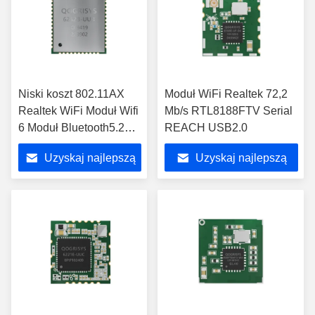
Niski koszt 802.11AX
Moduł WiFi Realtek 72,2
Realtek WiFi Moduł Wifi
Mb/s RTL8188FTV Serial
6 Moduł Bluetooth5.2
REACH USB2.0
Do bezprzewodowego
Uzyskaj najlepszą
Uzyskaj najlepszą
routera Wi-Fi
cenę
cenę