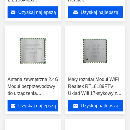
RTL8723DS Realtek
Uzyskaj najlepszą
Uzyskaj najlepszą
WiFi dla STB
cenę
cenę
Antena zewnętrzna 2.4G
Mały rozmiar Moduł WiFi
Moduł bezprzewodowy
Realtek RTL8189FTV
do urządzenia
Układ Wifi 17-stykowy z
mobilnego
anteną RF
Uzyskaj najlepszą
Uzyskaj najlepszą
RTL8189FTV
cenę
cenę