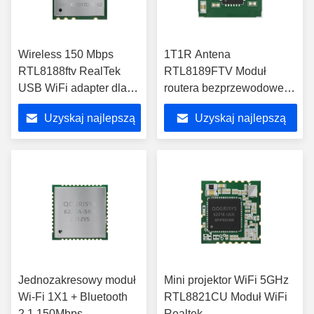
Wireless 150 Mbps
1T1R Antena
RTL8188ftv RealTek
RTL8189FTV Moduł
USB WiFi adapter dla
routera bezprzewodowego
kamery IP
150Mb/s
Uzyskaj najlepszą
Uzyskaj najlepszą
cenę
cenę
Jednozakresowy moduł
Mini projektor WiFi 5GHz
Wi-Fi 1X1 + Bluetooth
RTL8821CU Moduł WiFi
2.1 150Mbps
Realtek