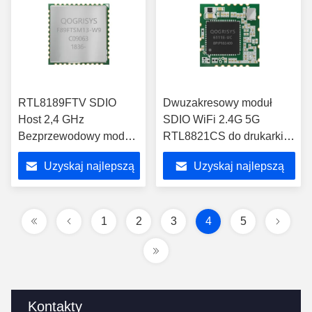
RTL8189FTV SDIO
Dwuzakresowy moduł
Host 2,4 GHz
SDIO WiFi 2.4G 5G
Bezprzewodowy moduł
RTL8821CS do drukarki
SRRC Bezprzewodowy
POS
Uzyskaj najlepszą
Uzyskaj najlepszą
moduł LAN
cenę
cenę
1
2
3
4
5
Kontakty