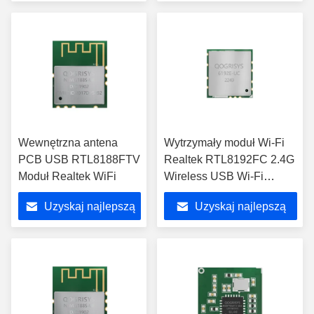
cenę
cenę
Wewnętrzna antena
Wytrzymały moduł Wi-Fi
PCB USB RTL8188FTV
Realtek RTL8192FC 2.4G
Moduł Realtek WiFi
Wireless USB Wi-Fi
Display Dongle
Uzyskaj najlepszą
Uzyskaj najlepszą
cenę
cenę