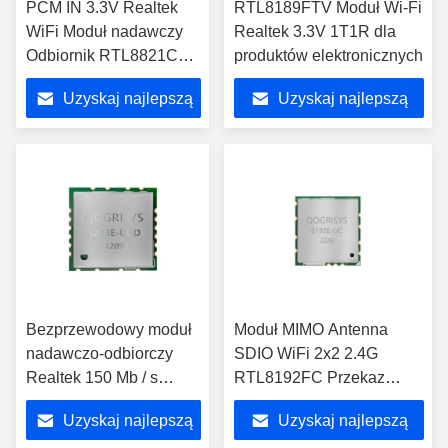
PCM IN 3.3V Realtek
RTL8189FTV Moduł Wi-Fi
WiFi Moduł nadawczy
Realtek 3.3V 1T1R dla
Odbiornik RTL8821CU
produktów elektronicznych
z Bluetooth
Uzyskaj najlepszą
Uzyskaj najlepszą
cenę
cenę
Bezprzewodowy moduł
Moduł MIMO Antenna
nadawczo-odbiorczy
SDIO WiFi 2x2 2.4G
Realtek 150 Mb / s
RTL8192FC Przekaz
Moduł BT4.2 EDR RF
danych audio-wideo
Uzyskaj najlepszą
Uzyskaj najlepszą
WIFI